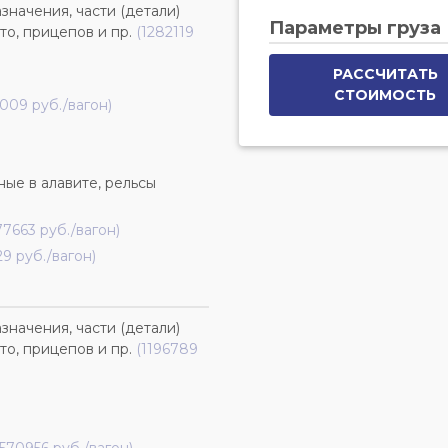
начения, части (детали)
Параметры груза
то, прицепов и пр.
(1282119
РАССЧИТАТЬ
СТОИМОСТЬ
009 руб./вагон)
ые в алавите, рельсы
77663 руб./вагон)
9 руб./вагон)
начения, части (детали)
то, прицепов и пр.
(1196789