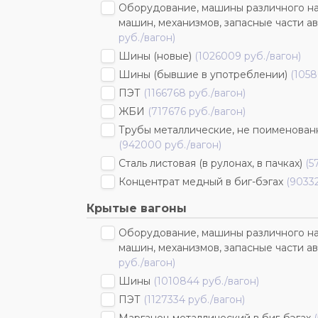
Оборудование, машины различного наз
машин, механизмов, запасные части ав
руб./вагон)
Шины (новые)
(1026009 руб./вагон)
Шины (бывшие в употреблении)
(1058
ПЭТ
(1166768 руб./вагон)
ЖБИ
(717676 руб./вагон)
Трубы металлические, не поименованн
(942000 руб./вагон)
Сталь листовая (в рулонах, в пачках)
(5
Концентрат медный в биг-бэгах
(90332
Крытые вагоны
Оборудование, машины различного наз
машин, механизмов, запасные части ав
руб./вагон)
Шины
(1010844 руб./вагон)
ПЭТ
(1127334 руб./вагон)