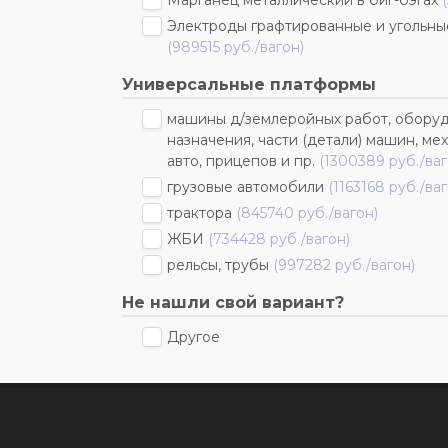
Марганец металлический в биг-бэгах
Электроды графтированные и угольные
(989515 руб./вагон)
Универсальные платформы
машины д/землеройных работ, оборуд
назначения, части (детали) машин, ме
авто, прицепов и пр.
(1300389 руб./ваг
грузовые автомобили
(1163168 руб./ваг
трактора
(845740 руб./вагон)
ЖБИ
(734428 руб./вагон)
рельсы, трубы
(997282 руб./вагон)
Не нашли свой вариант?
Другое