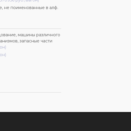
(570956 руб./вагон)
, не поименованные в алф.
ование, машины различного
ханизмов, запасные части
он)
он)